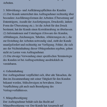
Arbeiten.
3. Mitwirkungs- und Aufklärungspflichten des Kunden
(1) Der Kunde unterrichtet den Auftragnehmer rechtzeitig über
besondere Ausführungsformen der Arbeiten (Übersetzung auf
Datenträgern, Anzahl der Ausfertigungen, Druckreife, äußere
Form der Übersetzung etc.). Ist die Arbeit für den Druck
bestimmt, hat der Kunde einen Korrekturabzug zu überlassen.
(2) Informationen und Unterlagen (Glossare des Kunden,
Abbildungen, Zeichnungen, Tabellen, Abkürzungen etc.), die
zur Erstellung der Arbeiten notwendig sind, stellt der Kunde
unaufgefordert und rechtzeitig zur Verfügung. Fehler, die sich
aus der Nichteinhaltung dieser Obliegenheiten ergeben, gehen
nicht zu Lasten vom Auftragnehmer.
(3) Die etwaige Verwendung einer spezifischen Terminologie
des Kunden ist bei Auftragserteilung ausdrücklich zu
vereinbaren.
4. Geheimhaltung
Der Auftragnehmer verpflichtet sich, über alle Tatsachen, die
ihm im Zusammenhang mit seiner Tätigkeit für den Kunden
bekannt werden, Stillschweigen zu bewahren. Diese
Verpflichtung gilt auch nach Beendigung des
Vertragsverhältnisses.
5. Mängelbeseitigung
Der Auftragnehmer behält sich das Recht auf
Mängelbeseitigung vor. Der Kunde hat Anspruch auf