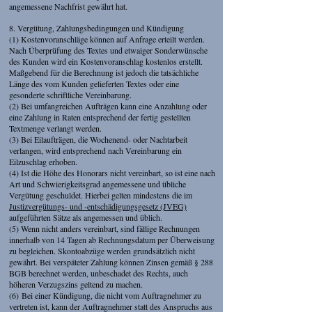
angemessene Nachfrist gewährt hat.
8. Vergütung, Zahlungsbedingungen und Kündigung
(1) Kostenvoranschläge können auf Anfrage erteilt werden.
Nach Überprüfung des Textes und etwaiger Sonderwünsche
des Kunden wird ein Kostenvoranschlag kostenlos erstellt.
Maßgebend für die Berechnung ist jedoch die tatsächliche
Länge des vom Kunden gelieferten Textes oder eine
gesonderte schriftliche Vereinbarung.
(2) Bei umfangreichen Aufträgen kann eine Anzahlung oder
eine Zahlung in Raten entsprechend der fertig gestellten
Textmenge verlangt werden.
(3) Bei Eilaufträgen, die Wochenend- oder Nachtarbeit
verlangen, wird entsprechend nach Vereinbarung ein
Eilzuschlag erhoben.
(4) Ist die Höhe des Honorars nicht vereinbart, so ist eine nach
Art und Schwierigkeitsgrad angemessene und übliche
Vergütung geschuldet. Hierbei gelten mindestens die im
Justizvergütungs- und -entschädigungsgesetz (JVEG)
aufgeführten Sätze als angemessen und üblich.
(5) Wenn nicht anders vereinbart, sind fällige Rechnungen
innerhalb von 14 Tagen ab Rechnungsdatum per Überweisung
zu begleichen. Skontoabzüge werden grundsätzlich nicht
gewährt. Bei verspäteter Zahlung können Zinsen gemäß § 288
BGB berechnet werden, unbeschadet des Rechts, auch
höheren Verzugszins geltend zu machen.
(6) Bei einer Kündigung, die nicht vom Auftragnehmer zu
vertreten ist, kann der Auftragnehmer statt des Anspruchs aus