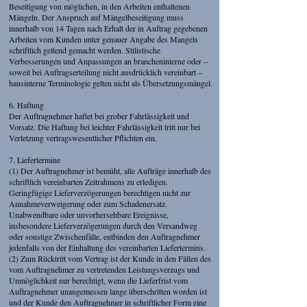
Beseitigung von möglichen, in den Arbeiten enthaltenen
Mängeln. Der Anspruch auf Mängelbeseitigung muss
innerhalb von 14 Tagen nach Erhalt der in Auftrag gegebenen
Arbeiten vom Kunden unter genauer Angabe des Mangels
schriftlich geltend gemacht werden. Stilistische
Verbesserungen und Anpassungen an brancheninterne oder –
soweit bei Auftragserteilung nicht ausdrücklich vereinbart –
hausinterne Terminologie gelten nicht als Übersetzungsmängel.
6. Haftung
Der Auftragnehmer haftet bei grober Fahrlässigkeit und
Vorsatz. Die Haftung bei leichter Fahrlässigkeit tritt nur bei
Verletzung vertragswesentlicher Pflichten ein.
7. Liefertermine
(1) Der Auftragnehmer ist bemüht, alle Aufträge innerhalb des
schriftlich vereinbarten Zeitrahmens zu erledigen.
Geringfügige Lieferverzögerungen berechtigen nicht zur
Annahmeverweigerung oder zum Schadenersatz.
Unabwendbare oder unvorhersehbare Ereignisse,
insbesondere Lieferverzögerungen durch den Versandweg
oder sonstige Zwischenfälle, entbinden den Auftragnehmer
jedenfalls von der Einhaltung des vereinbarten Liefertermins.
(2) Zum Rücktritt vom Vertrag ist der Kunde in den Fällen des
vom Auftragnehmer zu vertretenden Leistungsverzugs und
Unmöglichkeit nur berechtigt, wenn die Lieferfrist vom
Auftragnehmer unangemessen lange überschritten worden ist
und der Kunde den Auftragnehmer in schriftlicher Form eine