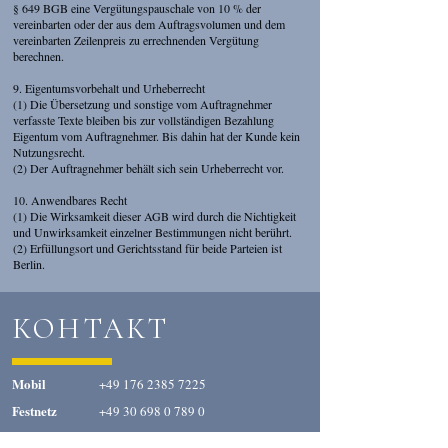
§ 649 BGB eine Vergütungspauschale von 10 % der
vereinbarten oder der aus dem Auftragsvolumen und dem
vereinbarten Zeilenpreis zu errechnenden Vergütung
berechnen.
9. Eigentumsvorbehalt und Urheberrecht
(1) Die Übersetzung und sonstige vom Auftragnehmer
verfasste Texte bleiben bis zur vollständigen Bezahlung
Eigentum vom Auftragnehmer. Bis dahin hat der Kunde kein
Nutzungsrecht.
(2) Der Auftragnehmer behält sich sein Urheberrecht vor.
10. Anwendbares Recht
(1) Die Wirksamkeit dieser AGB wird durch die Nichtigkeit
und Unwirksamkeit einzelner Bestimmungen nicht berührt.
(2) Erfüllungsort und Gerichtsstand für beide Parteien ist
Berlin.
КОНТАКТ
Mobil
+49 176 2385 7225
Festnetz
+49 30 698 0 789 0
Fax
+49 30 698 0 789 1