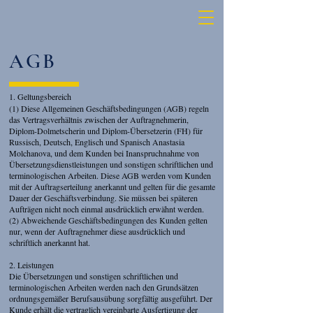
AGB
1. Geltungsbereich
(1) Diese Allgemeinen Geschäftsbedingungen (AGB) regeln
das Vertragsverhältnis zwischen der Auftragnehmerin,
Diplom-Dolmetscherin und Diplom-Übersetzerin (FH) für
Russisch, Deutsch, Englisch und Spanisch Anastasia
Molchanova, und dem Kunden bei Inanspruchnahme von
Übersetzungsdienstleistungen und sonstigen schriftlichen und
terminologischen Arbeiten. Diese AGB werden vom Kunden
mit der Auftragserteilung anerkannt und gelten für die gesamte
Dauer der Geschäftsverbindung. Sie müssen bei späteren
Aufträgen nicht noch einmal ausdrücklich erwähnt werden.
(2) Abweichende Geschäftsbedingungen des Kunden gelten
nur, wenn der Auftragnehmer diese ausdrücklich und
schriftlich anerkannt hat.
2. Leistungen
Die Übersetzungen und sonstigen schriftlichen und
terminologischen Arbeiten werden nach den Grundsätzen
ordnungsgemäßer Berufsausübung sorgfältig ausgeführt. Der
Kunde erhält die vertraglich vereinbarte Ausfertigung der